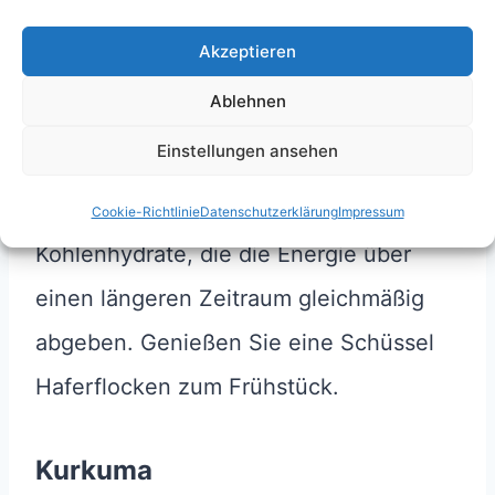
Süße.
Akzeptieren
Ablehnen
Haferflocken
Einstellungen ansehen
Haferflocken sind reich an
Ballaststoffen und langsam freigesetzte
Cookie-Richtlinie
Datenschutzerklärung
Impressum
Kohlenhydrate, die die Energie über
einen längeren Zeitraum gleichmäßig
abgeben. Genießen Sie eine Schüssel
Haferflocken zum Frühstück.
Kurkuma