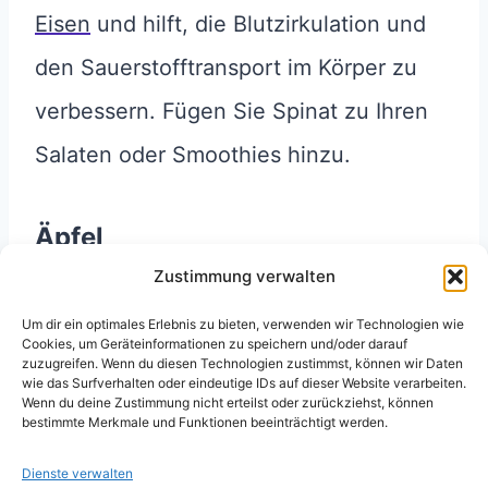
Eisen
und hilft, die Blutzirkulation und
den Sauerstofftransport im Körper zu
verbessern. Fügen Sie Spinat zu Ihren
Salaten oder Smoothies hinzu.
Äpfel
Zustimmung verwalten
Äpfel enthalten Fruchtzucker und
Um dir ein optimales Erlebnis zu bieten, verwenden wir Technologien wie
Ballaststoffe
, die für einen
Cookies, um Geräteinformationen zu speichern und/oder darauf
zuzugreifen. Wenn du diesen Technologien zustimmst, können wir Daten
langanhaltenden Energieschub sorgen
wie das Surfverhalten oder eindeutige IDs auf dieser Website verarbeiten.
Wenn du deine Zustimmung nicht erteilst oder zurückziehst, können
können. Ein Apfel zwischendurch bietet
bestimmte Merkmale und Funktionen beeinträchtigt werden.
sowohl Hydratation als auch leichte
Dienste verwalten